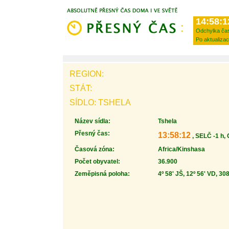
14:58:1
Odchylka ča
Po aktualizac
REGION:
STÁT:
SÍDLO: TSHELA
Název sídla:
Tshela
Přesný čas:
13:58:12
, SELČ -1 h,
Časová zóna:
Africa/Kinshasa
Počet obyvatel:
36.900
Zeměpisná poloha:
4º 58' JŠ, 12º 56' VD, 30