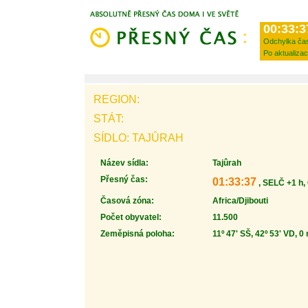
00:33:3
Odchylka ča
Po aktualizac
REGION:
STÁT:
SÍDLO: TAJÛRAH
Název sídla:
Tajûrah
Přesný čas:
01:33:37
, SELČ +1 h,
Časová zóna:
Africa/Djibouti
Počet obyvatel:
11.500
Zeměpisná poloha:
11º 47' SŠ, 42º 53' VD, 0