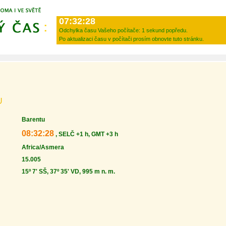
07:32:28
Odchylka času Vašeho počítače:
1 sekund popředu.
Po aktualizaci času v počítači prosím obnovte tuto stránku.
U
Barentu
08:32:28
, SELČ +1 h, GMT +3 h
Africa/Asmera
15.005
15º 7' SŠ, 37º 35' VD, 995 m n. m.