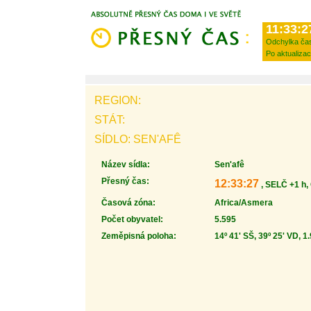
11:33:2
Odchylka ča
Po aktualizac
REGION:
STÁT:
SÍDLO: SEN'AFÊ
Název sídla:
Sen'afê
Přesný čas:
12:33:27
, SELČ +1 h,
Časová zóna:
Africa/Asmera
Počet obyvatel:
5.595
Zeměpisná poloha:
14º 41' SŠ, 39º 25' VD, 1