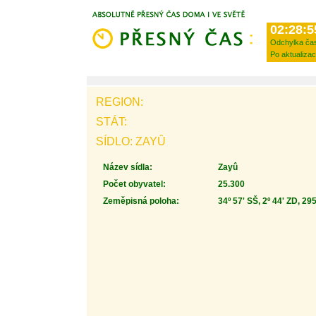
02:28:5
Odchylka ča
Po aktualizac
REGION:
STÁT:
SÍDLO: ZAYÛ
Název sídla:
Zayû
Počet obyvatel:
25.300
Zeměpisná poloha:
34º 57' SŠ, 2º 44' ZD, 29