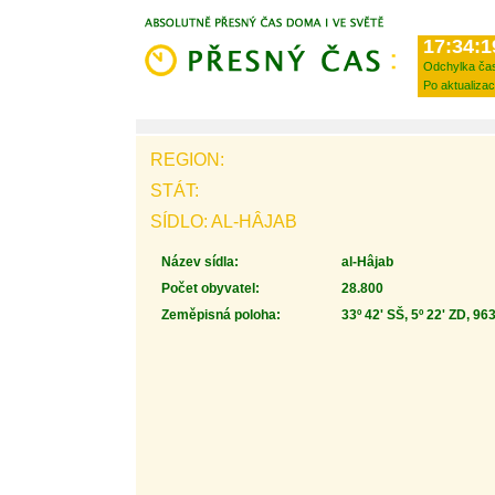
17:34:1
Odchylka ča
Po aktualizac
REGION:
STÁT:
SÍDLO: AL-HÂJAB
Název sídla:
al-Hâjab
Počet obyvatel:
28.800
Zeměpisná poloha:
33º 42' SŠ, 5º 22' ZD, 96