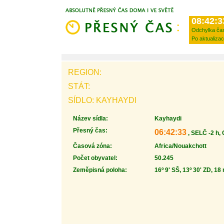
08:42:3
Odchylka ča
Po aktualizac
REGION:
STÁT:
SÍDLO: KAYHAYDI
Název sídla:
Kayhaydi
Přesný čas:
06:42:33
, SELČ -2 h,
Časová zóna:
Africa/Nouakchott
Počet obyvatel:
50.245
Zeměpisná poloha:
16º 9' SŠ, 13º 30' ZD, 18