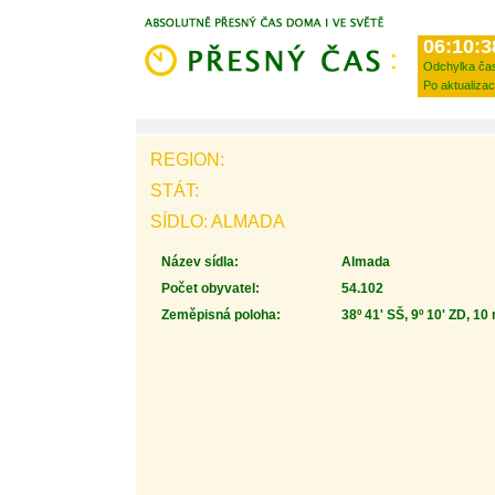
06:10:3
Odchylka ča
Po aktualizac
REGION:
STÁT:
SÍDLO: ALMADA
Název sídla:
Almada
Počet obyvatel:
54.102
Zeměpisná poloha:
38º 41' SŠ, 9º 10' ZD, 10