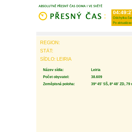
04:49:2
Odchylka ča
Po aktualizac
REGION:
STÁT:
SÍDLO: LEIRIA
Název sídla:
Leiria
Počet obyvatel:
38.609
Zeměpisná poloha:
39º 45' SŠ, 8º 48' ZD, 79