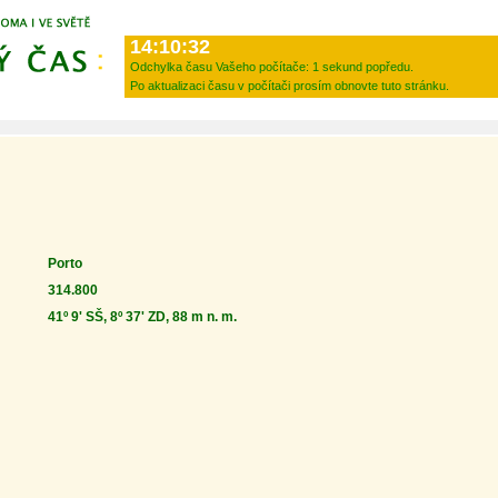
14:10:32
Odchylka času Vašeho počítače:
1 sekund popředu.
Po aktualizaci času v počítači prosím obnovte tuto stránku.
Porto
314.800
41º 9' SŠ, 8º 37' ZD, 88 m n. m.