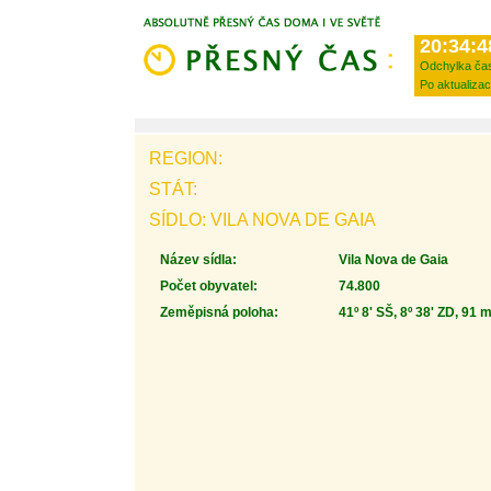
20:34:4
Odchylka ča
Po aktualizac
REGION:
STÁT:
SÍDLO: VILA NOVA DE GAIA
Název sídla:
Vila Nova de Gaia
Počet obyvatel:
74.800
Zeměpisná poloha:
41º 8' SŠ, 8º 38' ZD, 91 m