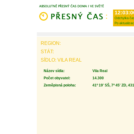
12:03:0
Odchylka ča
Po aktualizac
REGION:
STÁT:
SÍDLO: VILA REAL
Název sídla:
Vila Real
Počet obyvatel:
14.300
Zeměpisná poloha:
41º 19' SŠ, 7º 45' ZD, 43