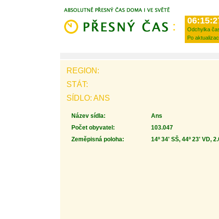
06:15:2
Odchylka ča
Po aktualizac
REGION:
STÁT:
SÍDLO: ANS
Název sídla:
Ans
Počet obyvatel:
103.047
Zeměpisná poloha:
14º 34' SŠ, 44º 23' VD, 2