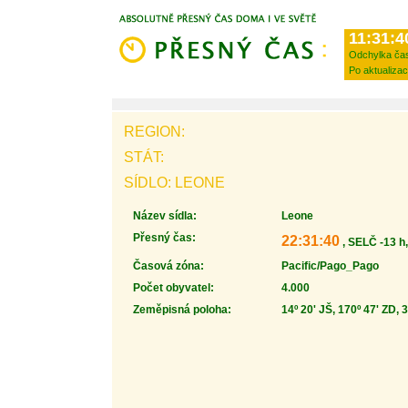
11:31:4
Odchylka ča
Po aktualizac
REGION:
STÁT:
SÍDLO: LEONE
Název sídla:
Leone
Přesný čas:
22:31:40
, SELČ -13 h
Časová zóna:
Pacific/Pago_Pago
Počet obyvatel:
4.000
Zeměpisná poloha:
14º 20' JŠ, 170º 47' ZD, 