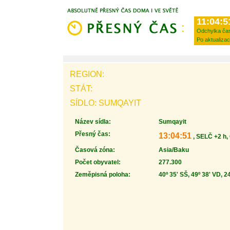
11:04:5
Odchylka ča
Po aktualizac
REGION:
STÁT:
SÍDLO: SUMQAYIT
Název sídla:
Sumqayit
Přesný čas:
13:04:51
, SELČ +2 h,
Časová zóna:
Asia/Baku
Počet obyvatel:
277.300
Zeměpisná poloha:
40º 35' SŠ, 49º 38' VD, 2