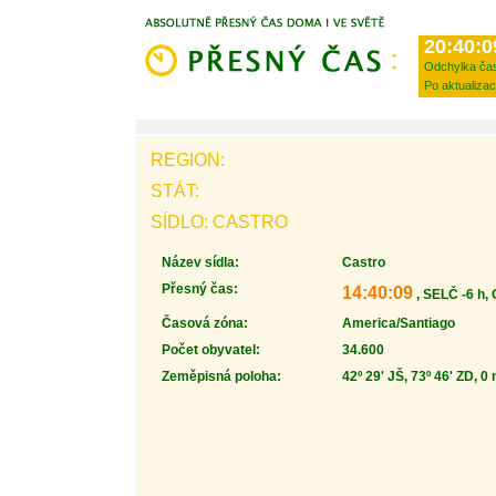
20:40:0
Odchylka ča
Po aktualizac
REGION:
STÁT:
SÍDLO: CASTRO
Název sídla:
Castro
Přesný čas:
14:40:09
, SELČ -6 h,
Časová zóna:
America/Santiago
Počet obyvatel:
34.600
Zeměpisná poloha:
42º 29' JŠ, 73º 46' ZD, 0 