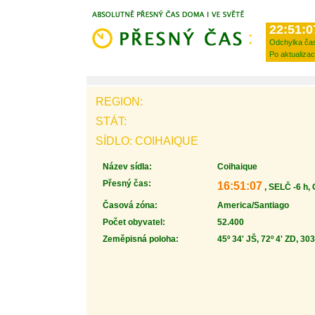
22:51:0
Odchylka ča
Po aktualizac
REGION:
STÁT:
SÍDLO: COIHAIQUE
Název sídla:
Coihaique
Přesný čas:
16:51:07
, SELČ -6 h,
Časová zóna:
America/Santiago
Počet obyvatel:
52.400
Zeměpisná poloha:
45º 34' JŠ, 72º 4' ZD, 30