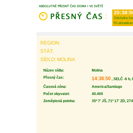
20:38:5
Odchylka ča
Po aktualizac
REGION:
STÁT:
SÍDLO: MOLINA
Název sídla:
Molina
Přesný čas:
14:38:50
, SELČ -6 h,
Časová zóna:
America/Santiago
Počet obyvatel:
40.400
Zeměpisná poloha:
35º 7' JŠ, 71º 17' ZD, 27