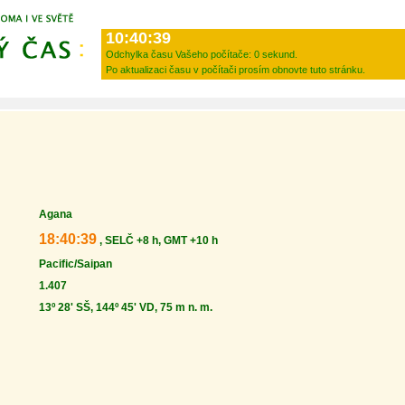
10:40:39
Odchylka času Vašeho počítače:
0 sekund.
Po aktualizaci času v počítači prosím obnovte tuto stránku.
Agana
18:40:39
, SELČ +8 h, GMT +10 h
Pacific/Saipan
1.407
13º 28' SŠ, 144º 45' VD, 75 m n. m.