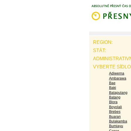
REGION:
STÁT:
ADMINISTRATIV
VYBERTE SÍDLO
Adiwerna
Ambarawa
Bae
Baki
Balapulang
Batang
Blora
Boyolali
Brebes
Buaran
Bulakamba
Bumiayu
Ceper