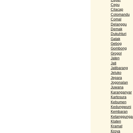
Cepu
Cilacap
Colomandu
Comal
Delanggu
Demak
Dukuhturi
Gatak
Gebog
Gombong
Grogol
Jaten
Jati
Jatibarang
Jeluko
Jepara
Jogonalan
Juwana
Karanganyar
Kartosura
Kebumen
Kedungwuni
Kembaran
Ketanggunga
Klaten
Kramat
Kroya