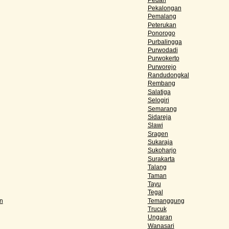
Pekalongan
Pemalang
Peterukan
Ponorogo
Purbalingga
Purwodadi
Purwokerto
Purworejo
Randudongkal
Rembang
Salatiga
Selogiri
Semarang
Sidareja
Slawi
Sragen
Sukaraja
Sukoharjo
Surakarta
Talang
Taman
Tayu
Tegal
n
Temanggung
Trucuk
Ungaran
Wanasari