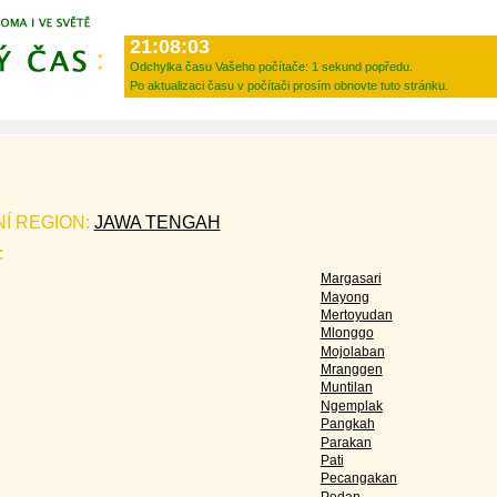
21:08:03
Odchylka času Vašeho počítače:
1 sekund popředu.
Po aktualizaci času v počítači prosím obnovte tuto stránku.
NÍ REGION:
JAWA TENGAH
:
Margasari
Mayong
Mertoyudan
Mlonggo
Mojolaban
Mranggen
Muntilan
Ngemplak
Pangkah
Parakan
Pati
Pecangakan
Pedan