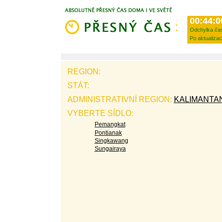
00:44:0
Odchylka ča
Po aktualizac
REGION:
STÁT:
ADMINISTRATIVNÍ REGION:
KALIMANTA
VYBERTE SÍDLO:
Pemangkat
Pontianak
Singkawang
Sungairaya