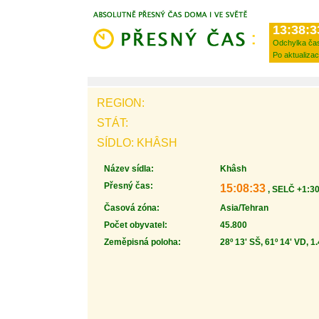
13:38:3
Odchylka ča
Po aktualizac
REGION:
STÁT:
SÍDLO: KHÂSH
Název sídla:
Khâsh
Přesný čas:
15:08:33
, SELČ +1:30
Časová zóna:
Asia/Tehran
Počet obyvatel:
45.800
Zeměpisná poloha:
28º 13' SŠ, 61º 14' VD, 1