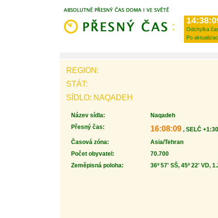
14:38:0
Odchylka ča
Po aktualizac
REGION:
STÁT:
SÍDLO: NAQADEH
Název sídla:
Naqadeh
Přesný čas:
16:08:09
, SELČ +1:30
Časová zóna:
Asia/Tehran
Počet obyvatel:
70.700
Zeměpisná poloha:
36º 57' SŠ, 45º 22' VD, 1