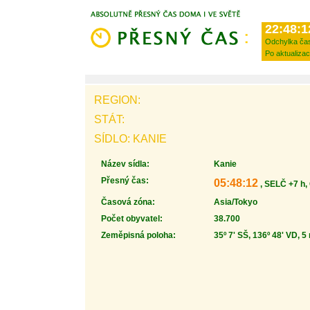
22:48:1
Odchylka ča
Po aktualizac
REGION:
STÁT:
SÍDLO: KANIE
Název sídla:
Kanie
Přesný čas:
05:48:12
, SELČ +7 h,
Časová zóna:
Asia/Tokyo
Počet obyvatel:
38.700
Zeměpisná poloha:
35º 7' SŠ, 136º 48' VD, 5