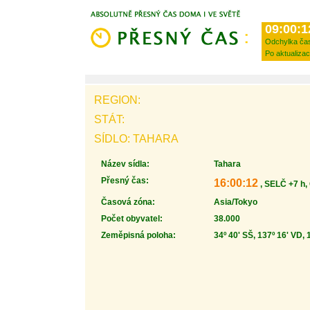
09:00:1
Odchylka ča
Po aktualizac
REGION:
STÁT:
SÍDLO: TAHARA
Název sídla:
Tahara
Přesný čas:
16:00:12
, SELČ +7 h,
Časová zóna:
Asia/Tokyo
Počet obyvatel:
38.000
Zeměpisná poloha:
34º 40' SŠ, 137º 16' VD, 