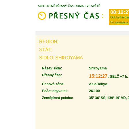
08:12:2
Odchylka ča
Po aktualizac
REGION:
STÁT:
SÍDLO: SHIROYAMA
Název sídla:
Shiroyama
Přesný čas:
15:12:27
, SELČ +7 h,
Časová zóna:
Asia/Tokyo
Počet obyvatel:
26.100
Zeměpisná poloha:
35º 36' SŠ, 139º 19' VD, 