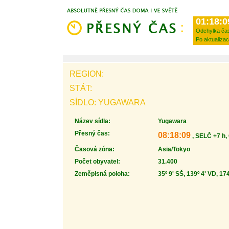
01:18:0
Odchylka ča
Po aktualizac
REGION:
STÁT:
SÍDLO: YUGAWARA
Název sídla:
Yugawara
Přesný čas:
08:18:09
, SELČ +7 h,
Časová zóna:
Asia/Tokyo
Počet obyvatel:
31.400
Zeměpisná poloha:
35º 9' SŠ, 139º 4' VD, 17