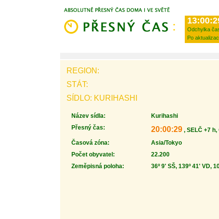
13:00:2
Odchylka ča
Po aktualizac
REGION:
STÁT:
SÍDLO: KURIHASHI
Název sídla:
Kurihashi
Přesný čas:
20:00:29
, SELČ +7 h,
Časová zóna:
Asia/Tokyo
Počet obyvatel:
22.200
Zeměpisná poloha:
36º 9' SŠ, 139º 41' VD, 1