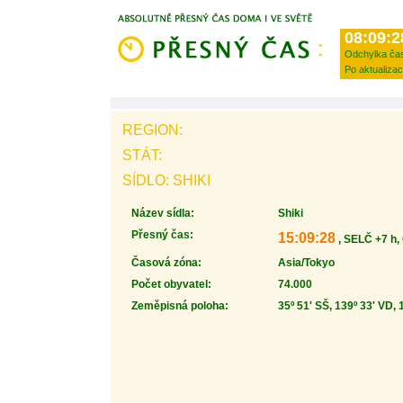
08:09:2
Odchylka ča
Po aktualizac
REGION:
STÁT:
SÍDLO: SHIKI
Název sídla:
Shiki
Přesný čas:
15:09:28
, SELČ +7 h,
Časová zóna:
Asia/Tokyo
Počet obyvatel:
74.000
Zeměpisná poloha:
35º 51' SŠ, 139º 33' VD, 