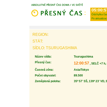
05:00:5
Odchylka ča
Po aktualizac
REGION:
STÁT:
SÍDLO: TSURUGASHIMA
Název sídla:
Tsurugashima
Přesný čas:
12:00:57
, SELČ +7 h,
Časová zóna:
Asia/Tokyo
Počet obyvatel:
89.500
Zeměpisná poloha:
35º 57' SŠ, 139º 23' VD, 