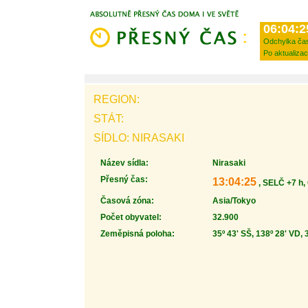
06:04:2
Odchylka ča
Po aktualizac
REGION:
STÁT:
SÍDLO: NIRASAKI
Název sídla:
Nirasaki
Přesný čas:
13:04:25
, SELČ +7 h,
Časová zóna:
Asia/Tokyo
Počet obyvatel:
32.900
Zeměpisná poloha:
35º 43' SŠ, 138º 28' VD, 