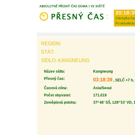
20:18:3
Odchylka ča
Po aktualizac
REGION:
STÁT:
SÍDLO: KANGNEUNG
Název sídla:
Kangneung
Přesný čas:
03:18:39
, SELČ +7 h,
Časová zóna:
Asia/Seoul
Počet obyvatel:
171.019
Zeměpisná poloha:
37º 46' SŠ, 128º 53' VD, 