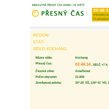
20:46:3
Odchylka ča
Po aktualizac
REGION:
STÁT:
SÍDLO: KOCHANG
Název sídla:
Kochang
Přesný čas:
03:46:34
, SELČ +7 h,
Časová zóna:
Asia/Seoul
Počet obyvatel:
21.800
Zeměpisná poloha:
35º 26' SŠ, 126º 41' VD, 