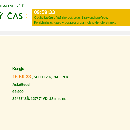
09:59:33
Odchylka času Vašeho počítače:
1 sekund popředu.
Po aktualizaci času v počítači prosím obnovte tuto stránku.
Kongju
16:59:33
, SELČ +7 h, GMT +9 h
Asia/Seoul
65.900
36º 27' SŠ, 127º 7' VD, 38 m n. m.