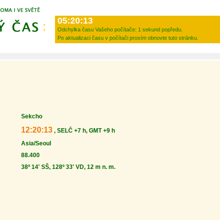
05:20:13
Odchylka času Vašeho počítače:
1 sekund popředu.
Po aktualizaci času v počítači prosím obnovte tuto stránku.
Sekcho
12:20:13
, SELČ +7 h, GMT +9 h
Asia/Seoul
88.400
38º 14' SŠ, 128º 33' VD, 12 m n. m.