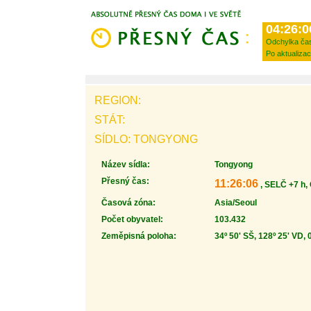
04:26:0
Odchylka ča
Po aktualizac
REGION:
STÁT:
SÍDLO: TONGYONG
Název sídla:
Tongyong
Přesný čas:
11:26:06
, SELČ +7 h,
Časová zóna:
Asia/Seoul
Počet obyvatel:
103.432
Zeměpisná poloha:
34º 50' SŠ, 128º 25' VD, 