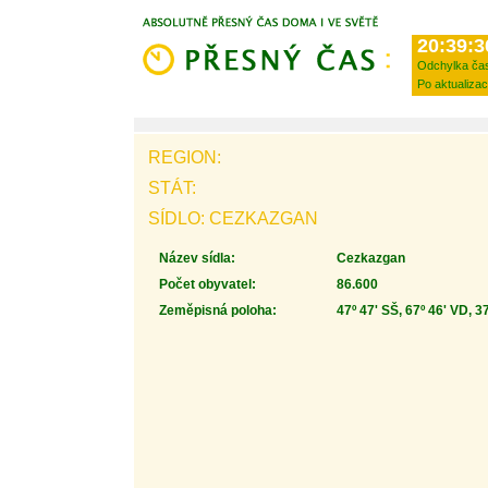
20:39:3
Odchylka ča
Po aktualizac
REGION:
STÁT:
SÍDLO: CEZKAZGAN
Název sídla:
Cezkazgan
Počet obyvatel:
86.600
Zeměpisná poloha:
47º 47' SŠ, 67º 46' VD, 3