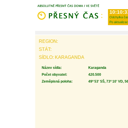
10:10:3
Odchylka ča
Po aktualizac
REGION:
STÁT:
SÍDLO: KARAGANDA
Název sídla:
Karaganda
Počet obyvatel:
420.500
Zeměpisná poloha:
49º 53' SŠ, 73º 10' VD, 5