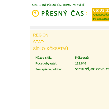
06:03:3
Odchylka ča
Po aktualizac
REGION:
STÁT:
SÍDLO: KÖKSETAÛ
Název sídla:
Köksetaû
Počet obyvatel:
123.040
Zeměpisná poloha:
53º 18' SŠ, 69º 25' VD, 2