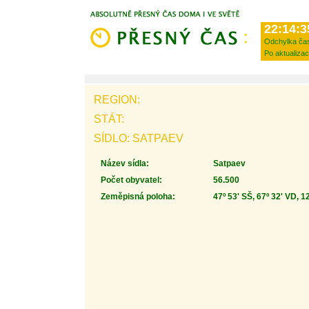
22:14:3
Odchylka ča
Po aktualizac
REGION:
STÁT:
SÍDLO: SATPAEV
Název sídla:
Satpaev
Počet obyvatel:
56.500
Zeměpisná poloha:
47º 53' SŠ, 67º 32' VD, 1