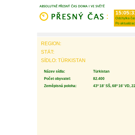
15:05:3
Odchylka ča
Po aktualizac
REGION:
STÁT:
SÍDLO: TÜRKISTAN
Název sídla:
Türkistan
Počet obyvatel:
82.400
Zeměpisná poloha:
43º 18' SŠ, 68º 16' VD, 2