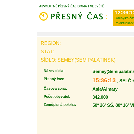
12:36:1
Odchylka ča
Po aktualizac
REGION:
STÁT:
SÍDLO: SEMEY(SEMIPALATINSK)
Název sídla:
Semey(Semipalatin
Přesný čas:
15:36:13
, SELČ 
Časová zóna:
Asia/Almaty
Počet obyvatel:
342.000
Zeměpisná poloha:
50º 26' SŠ, 80º 16' 