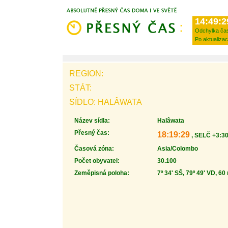
14:49:2
Odchylka ča
Po aktualizac
REGION:
STÁT:
SÍDLO: HALÂWATA
Název sídla:
Halâwata
Přesný čas:
18:19:29
, SELČ +3:30
Časová zóna:
Asia/Colombo
Počet obyvatel:
30.100
Zeměpisná poloha:
7º 34' SŠ, 79º 49' VD, 60