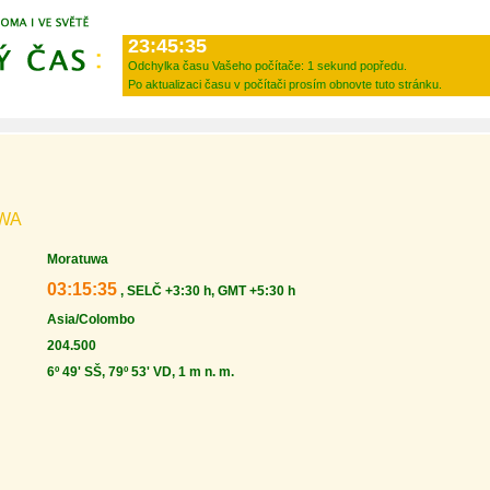
23:45:35
Odchylka času Vašeho počítače:
1 sekund popředu.
Po aktualizaci času v počítači prosím obnovte tuto stránku.
WA
Moratuwa
03:15:35
, SELČ +3:30 h, GMT +5:30 h
Asia/Colombo
204.500
6º 49' SŠ, 79º 53' VD, 1 m n. m.