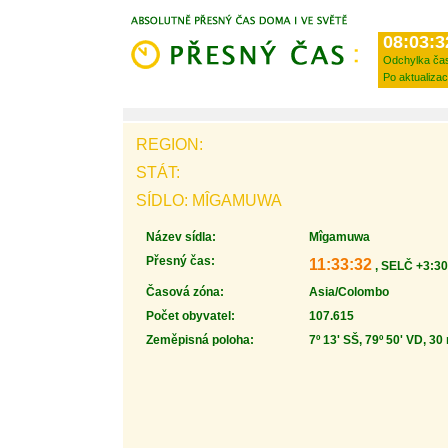
08:03:3
Odchylka ča
Po aktualizac
REGION:
STÁT:
SÍDLO: MÎGAMUWA
Název sídla:
Mîgamuwa
Přesný čas:
11:33:32
, SELČ +3:30
Časová zóna:
Asia/Colombo
Počet obyvatel:
107.615
Zeměpisná poloha:
7º 13' SŠ, 79º 50' VD, 30