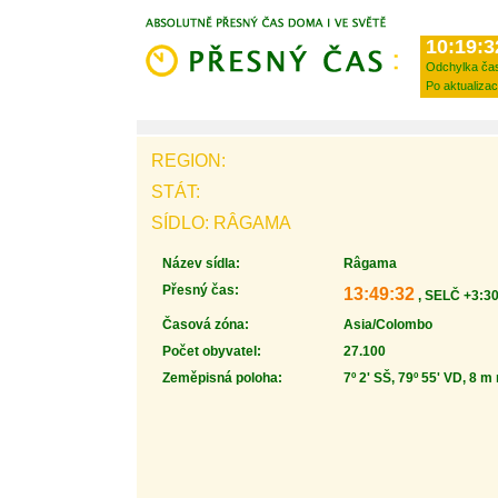
10:19:3
Odchylka ča
Po aktualizac
REGION:
STÁT:
SÍDLO: RÂGAMA
Název sídla:
Râgama
Přesný čas:
13:49:32
, SELČ +3:30
Časová zóna:
Asia/Colombo
Počet obyvatel:
27.100
Zeměpisná poloha:
7º 2' SŠ, 79º 55' VD, 8 m 