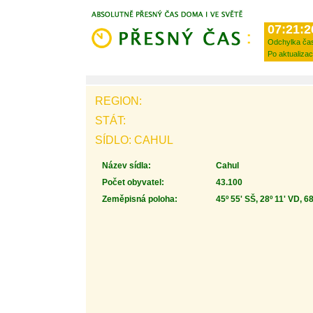
07:21:2
Odchylka ča
Po aktualizac
REGION:
STÁT:
SÍDLO: CAHUL
Název sídla:
Cahul
Počet obyvatel:
43.100
Zeměpisná poloha:
45º 55' SŠ, 28º 11' VD, 6