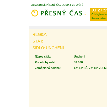
03:27:5
Odchylka ča
Po aktualizac
REGION:
STÁT:
SÍDLO: UNGHENI
Název sídla:
Ungheni
Počet obyvatel:
38.000
Zeměpisná poloha:
47º 13' SŠ, 27º 49' VD, 6