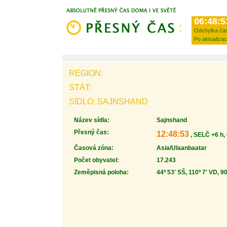
06:48:5
Odchylka ča
Po aktualizac
REGION:
STÁT:
SÍDLO: SAJNSHAND
Název sídla:
Sajnshand
Přesný čas:
12:48:53
, SELČ +6 h,
Časová zóna:
Asia/Ulaanbaatar
Počet obyvatel:
17.243
Zeměpisná poloha:
44º 53' SŠ, 110º 7' VD, 9