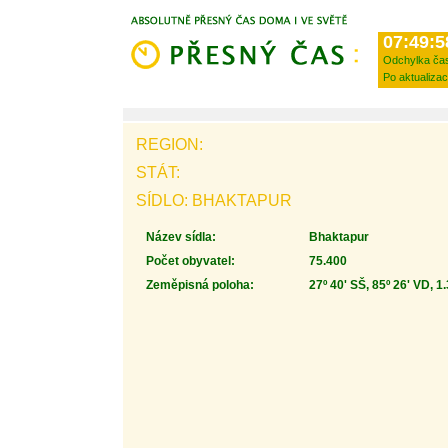
07:49:5
Odchylka ča
Po aktualizac
REGION:
STÁT:
SÍDLO: BHAKTAPUR
Název sídla:
Bhaktapur
Počet obyvatel:
75.400
Zeměpisná poloha:
27º 40' SŠ, 85º 26' VD, 1